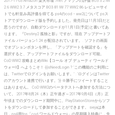
2017-11-03 Amazon 楽天市場 7net アマゾンの評価 BO3 3.2 IW
2.6 WW2 3.7 メタスコア BO3 81 IW 77 WW2 86 レビューサイ
トでも軒並み高評価を得てる ps4のcod・ww2について psス
トアでダウンロード版を予約しました。発売日は11月3日だと
思うのですが、自動ダウンロードが11月1日(予定)と書いてあ
ります。 『Destiny2 孤独と影』ですが、現在 アップデートフ
ァイル バージョン1.24 が配信されています。. ソフトの画面
でオプションボタンを押し、「アップデートを確認する」を
選択すると、アップデートファイルをダウンロード可能。
CoD:WW2 攻略まとめWiki【コール オブ デューティ ワールド
ウォーII】へようこそ！ {{isNeedLogin ? 'この機能のご利用に
は、Twitterでログインをお願いします。' : 'ログインはTwitter
のアカウント連携で行います。'}} ※勝手にツイートすること
はありません。 CoD:WW2のベータテストへ参加する方法につ
いて。 2017年8月24（木）正午過ぎ～2017年9月4日（月）正
午頃までのダウンロード期間中に、PlayStationStoreからソフ
トをダウンロードして参加することができます。 siejaは本
日，ps4用fps「cod ワールドウォーii」の早期購入特典に，先