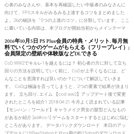
心者のみなさんや、基本を再確認したい中級者のみなさんに
向けて、FPSスキルがみるみる上達するコツをまとめました
よ。26の秘訣を「5つの上達のコツ」に分類しています。 ここ
に書いている内容は、本ブログが開始当初からメインテーマ
2016年10月5日 PS Plus会員の特典・メリット. 毎月無
料でいくつかのゲームがもらえる（フリープレイ）;
会員限定の壁紙や体験版などDLできる
CoD:WW2でキルレ1を越えるには？ 初心者の方に対して立ち
回りの方法を説明していく前に、CoDが上手くなるには、ど
んなことを意識すれば良いのか？について解説していきま
す。 CoDは極論を言ってしまうと、2つの要素で結果が決まり
ます。 立ち回り; エイム 【cod ww2】アップデート後で変更
されたところを紹介1 2018-04-21 今月よく読まれている記事
【モンハン：ワールド】キャラメイク男女の髪型どんなもの
があるか紹介 [ad#co-1] ゲームをスタートするとはじめに悩む
ところがあります。 データパックダウンロード . 本日のアッ
プデートにはPlayStationとXbox用の約15gbsのダウンロード