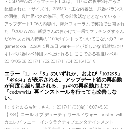
・CoD WW2のアップデート1.06は、 11/30 の夜中2時ごろに
配信された ・サイズは、386MB ・主な内容は、武器バランス
の調整、裏世界バグの修正、司令部復活などとなっている ・
アップデート1.06の内容は、海外フォーラムで英語で公開され
た 『COD:WW2』新規さんのおかげで一瞬でマッチングするん
だがw あと購入特典の1100ポイントってついてこないの？ by
gametokka · 2020年5月28日 warモードが楽しいな 戦績気にせ
ずレベ武器レベ師団レベ上げれるし ここである程度レベル
2019/05/08 2017/11/22 2017/11/04 2016/10/19
エラー「1」～「5」のいずれか、および「103295」
「49664」が表示される。 アップデート後の再起動
が何度も繰り返される。 ps4®の再起動および
『cod:wwii』再インストールを行っても改善しな
い。
1：まとまる名無しさん ： 2017/11/03(金) 16:07:45.30
【PS4】コール オブ デューティ ワールドウォーII posted with
カエレバ ソニー・インタラクティブエンタテインメント